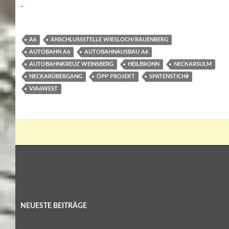
A6
ANSCHLUSSSTELLE WIESLOCH/RAUENBERG
AUTOBAHN A6
AUTOBAHNAUSBAU A6
AUTOBAHNKREUZ WEINSBERG
HEILBRONN
NECKARSULM
NECKARÜBERGANG
ÖPP PROJEKT
SPATENSTICH#
VIA6WEST
NEUESTE BEITRÄGE