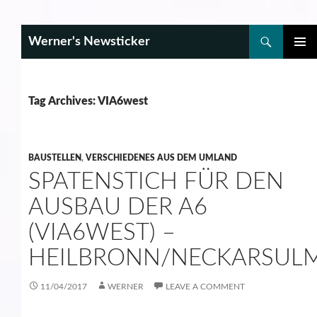
Search
Werner's Newsticker
SKIP
PRIMAR
TO
MENU
CONTENT
Tag Archives: VIA6west
BAUSTELLEN
,
VERSCHIEDENES AUS DEM UMLAND
SPATENSTICH FÜR DEN
AUSBAU DER A6
(VIA6WEST) –
HEILBRONN/NECKARSUL
11/04/2017
WERNER
LEAVE A COMMENT