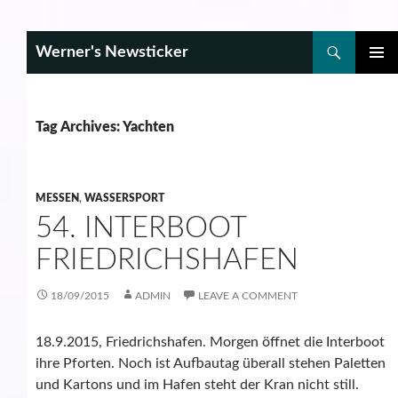
Search
Werner's Newsticker
SKIP
PRIMAR
TO
MENU
CONTENT
Tag Archives: Yachten
MESSEN
,
WASSERSPORT
54. INTERBOOT
FRIEDRICHSHAFEN
18/09/2015
ADMIN
LEAVE A COMMENT
18.9.2015, Friedrichshafen. Morgen öffnet die Interboot
ihre Pforten. Noch ist Aufbautag überall stehen Paletten
und Kartons und im Hafen steht der Kran nicht still.