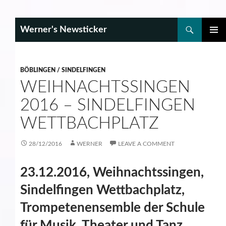
Search
Werner's Newsticker
SKIP
PRIMAR
TO
MENU
CONTENT
BÖBLINGEN / SINDELFINGEN
WEIHNACHTSSINGEN
2016 – SINDELFINGEN
WETTBACHPLATZ
28/12/2016
WERNER
LEAVE A COMMENT
23.12.2016, Weihnachtssingen,
Sindelfingen Wettbachplatz,
Trompetenensemble der Schule
für Musik, Theater und Tanz.