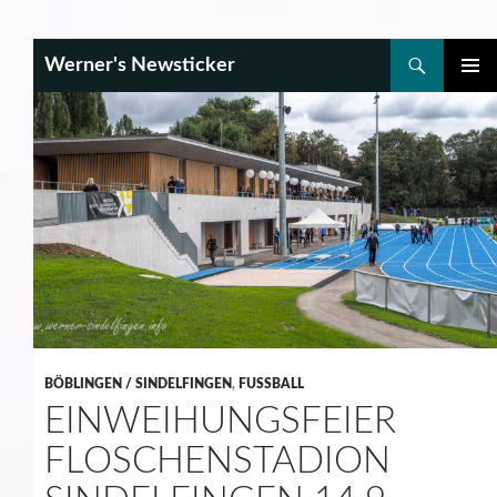
Search
Werner's Newsticker
SKIP
PRIMAR
TO
MENU
CONTENT
BÖBLINGEN / SINDELFINGEN
,
FUSSBALL
EINWEIHUNGSFEIER
FLOSCHENSTADION