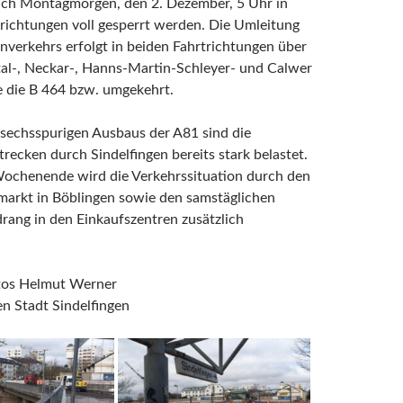
lich Montagmorgen, den 2. Dezember, 5 Uhr in
richtungen voll gesperrt werden. Die Umleitung
verkehrs erfolgt in beiden Fahrtrichtungen über
al-, Neckar-, Hanns-Martin-Schleyer- und Calwer
e die B 464 bzw. umgekehrt.
 sechsspurigen Ausbaus der A81 sind die
recken durch Sindelfingen bereits stark belastet.
ochenende wird die Verkehrssituation durch den
arkt in Böblingen sowie den samstäglichen
ang in den Einkaufszentren zusätzlich
otos Helmut Werner
n Stadt Sindelfingen