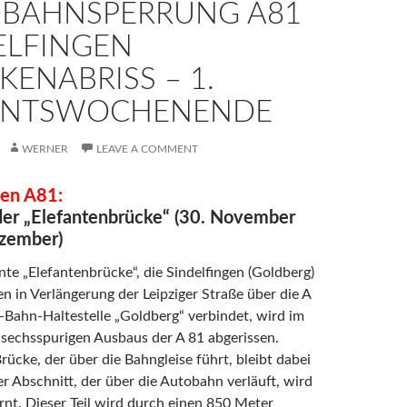
BAHNSPERRUNG A81
ELFINGEN
KENABRISS – 1.
ENTSWOCHENENDE
WERNER
LEAVE A COMMENT
gen A81:
er „Elefantenbrücke“ (30. November
ezember)
te „Elefantenbrücke“, die Sindelfingen (Goldberg)
n in Verlängerung der Leipziger Straße über die A
-Bahn-Haltestelle „Goldberg“ verbindet, wird im
sechsspurigen Ausbaus der A 81 abgerissen.
Brücke, der über die Bahngleise führt, bleibt dabei
r Abschnitt, der über die Autobahn verläuft, wird
rnt. Dieser Teil wird durch einen 850 Meter