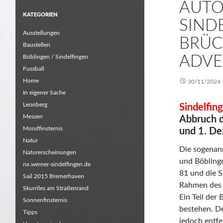
AUTO
KATEGORIEN
SIND
Ausstellungen
BRÜC
Baustellen
ADV
Böblingen / Sindelfingen
Fussball
Home
30/11/2024
In eigener Sache
Leonberg
Sindelfin
Messen
Abbruch d
Mondfinsternis
und 1. D
Natur
Die sogenann
Naturerscheinungen
und Böblinge
nx.werner-sindelfingen.de
81 und die S
Sail 2015 Bremerhaven
Rahmen des 
Skurriles am Straßenrand
Ein Teil der 
Sonnenfinsternis
bestehen. De
Tipps
jedoch entfe