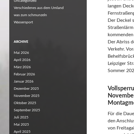
Uncategorized
langen Decke
Verschiedenes aus dem Umland
Fernstraßenp
was zum schmunzeln
Der Deckel s
Wassersport
Straßenlärm 
kommenden S
Der Abriss 
ARCHIVE
Verkehr. Vor
Mai 2026
Behelfsbrüc
April 2026
Leipziger St
März 2026
Sommer 2025
Februar 2026
Januar 2026
Vollsperr
Dezember 2025
November,
November 2025
Montagmo
Oktober 2025
September 2025
Für die Dau
Juli 2025
den Anschlu
Mai 2025
von Freitag
April 2025