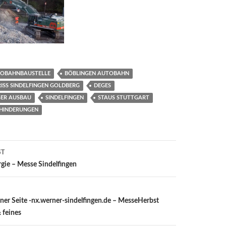
OBAHNBAUSTELLE
BÖBLINGEN AUTOBAHN
ISS SINDELFINGEN GOLDBERG
DEGES
GER AUSBAU
SINDELFINGEN
STAUS STUTTGART
HINDERUNGEN
ST
ion
gie – Messe Sindelfingen
ner Seite -nx.werner-sindelfingen.de – MesseHerbst
 feines