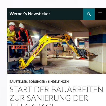
Search
Werner's Newsticker
SKIP
PRIMAR
TO
MENU
CONTENT
BAUSTELLEN
,
BÖBLINGEN / SINDELFINGEN
START DER BAUARBEITEN
ZUR SANIERUNG DER