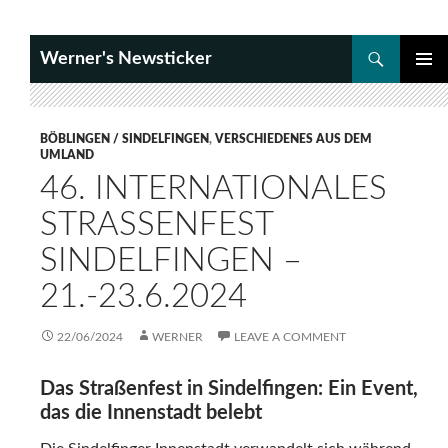
Search
Werner's Newsticker
SKIP
PRIMAR
TO
MENU
CONTENT
BÖBLINGEN / SINDELFINGEN
,
VERSCHIEDENES AUS DEM
UMLAND
46. INTERNATIONALES
STRASSENFEST S
INDELFINGEN –
21.-23.6.2024
22/06/2024
WERNER
LEAVE A COMMENT
Das Straßenfest in Sindelfingen: Ein Event,
das die Innenstadt belebt