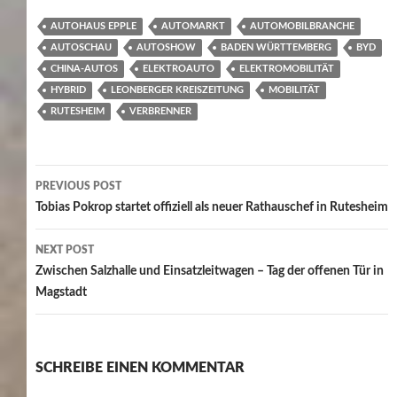
AUTOHAUS EPPLE
AUTOMARKT
AUTOMOBILBRANCHE
AUTOSCHAU
AUTOSHOW
BADEN WÜRTTEMBERG
BYD
CHINA-AUTOS
ELEKTROAUTO
ELEKTROMOBILITÄT
HYBRID
LEONBERGER KREISZEITUNG
MOBILITÄT
RUTESHEIM
VERBRENNER
Post
PREVIOUS POST
navigation
Tobias Pokrop startet offiziell als neuer Rathauschef in Rutesheim
NEXT POST
Zwischen Salzhalle und Einsatzleitwagen – Tag der offenen Tür in
Magstadt
SCHREIBE EINEN KOMMENTAR