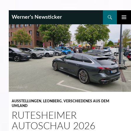
Search
Werner's Newsticker
SKIP
PRIMAR
TO
MENU
CONTENT
AUSSTELLUNGEN
,
LEONBERG
,
VERSCHIEDENES AUS DEM
UMLAND
RUTESHEIMER
AUTOSCHAU 2026