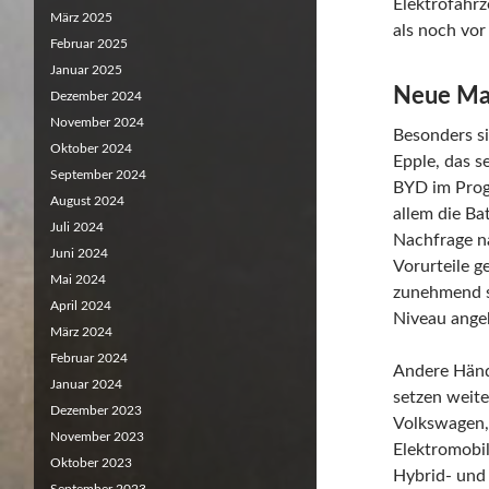
Elektrofahrz
März 2025
als noch vor
Februar 2025
Januar 2025
Neue Mar
Dezember 2024
November 2024
Besonders s
Oktober 2024
Epple, das s
September 2024
BYD im Prog
August 2024
allem die Bat
Juli 2024
Nachfrage n
Juni 2024
Vorurteile 
Mai 2024
zunehmend s
April 2024
Niveau ang
März 2024
Februar 2024
Andere Händ
Januar 2024
setzen weite
Dezember 2023
Volkswagen, 
November 2023
Elektromobil
Oktober 2023
Hybrid- und 