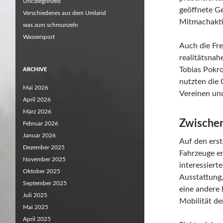
Uncategorized
geöffnete Ge
Verschiedenes aus dem Umland
Mitmachaktio
was zum schmunzeln
Wassersport
Auch die Fre
realitätsna
Tobias Pokro
ARCHIVE
nutzten die 
Mai 2026
Vereinen un
April 2026
März 2026
Zwischen
Februar 2026
Januar 2026
Auf den erst
Dezember 2025
Fahrzeuge en
November 2025
interessier
Oktober 2025
Ausstattung,
September 2025
eine andere 
Juli 2025
Mobilität de
Mai 2025
April 2025