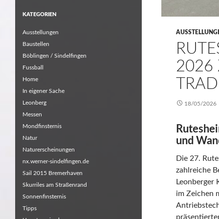
KATEGORIEN
Ausstellungen
AUSSTELLUNG
RUTE
Baustellen
Böblingen / Sindelfingen
2026
Fussball
TRAD
Home
In eigener Sache
Leonberg
18/05/2026
Messen
Mondfinsternis
Ruteshei
Natur
und Wan
Naturerscheinungen
Die 27. Rut
nx.werner-sindelfingen.de
zahlreiche B
Sail 2015 Bremerhaven
Leonberger K
Skurriles am Straßenrand
im Zeichen 
Sonnenfinsternis
Antriebstec
Tipps
präsentiert