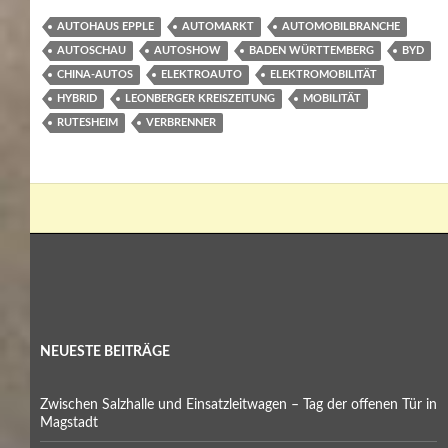
AUTOHAUS EPPLE
AUTOMARKT
AUTOMOBILBRANCHE
AUTOSCHAU
AUTOSHOW
BADEN WÜRTTEMBERG
BYD
CHINA-AUTOS
ELEKTROAUTO
ELEKTROMOBILITÄT
HYBRID
LEONBERGER KREISZEITUNG
MOBILITÄT
RUTESHEIM
VERBRENNER
NEUESTE BEITRÄGE
Zwischen Salzhalle und Einsatzleitwagen – Tag der offenen Tür in
Magstadt