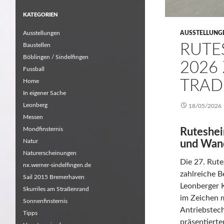
KATEGORIEN
Ausstellungen
AUSSTELLUNG
RUTE
Baustellen
Böblingen / Sindelfingen
2026
Fussball
TRAD
Home
In eigener Sache
Leonberg
18/05/2026
Messen
Mondfinsternis
Ruteshei
Natur
und Wan
Naturerscheinungen
Die 27. Rut
nx.werner-sindelfingen.de
zahlreiche B
Sail 2015 Bremerhaven
Leonberger K
Skurriles am Straßenrand
im Zeichen 
Sonnenfinsternis
Antriebstec
Tipps
präsentiert