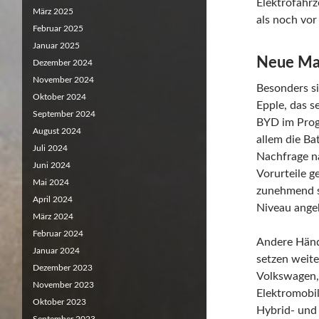
Elektrofahrz
März 2025
als noch vor
Februar 2025
Januar 2025
Neue Mar
Dezember 2024
November 2024
Besonders s
Oktober 2024
Epple, das s
September 2024
BYD im Prog
August 2024
allem die Bat
Juli 2024
Nachfrage n
Juni 2024
Vorurteile 
Mai 2024
zunehmend s
April 2024
Niveau ang
März 2024
Februar 2024
Andere Händ
Januar 2024
setzen weite
Dezember 2023
Volkswagen, 
November 2023
Elektromobil
Oktober 2023
Hybrid- und 