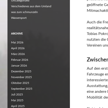
Uncategorized
geöffnete Ge
Verschiedenes aus dem Umland
Mitmachaktio
was zum schmunzeln
Wassersport
Auch die Fre
realitätsna
Tobias Pokro
ARCHIVE
nutzten die 
Mai 2026
Vereinen un
April 2026
März 2026
Zwischen
Februar 2026
Januar 2026
Auf den erst
Dezember 2025
Fahrzeuge en
November 2025
interessier
Oktober 2025
Ausstattung,
September 2025
eine andere 
Juli 2025
Mobilität de
Mai 2025
April 2025