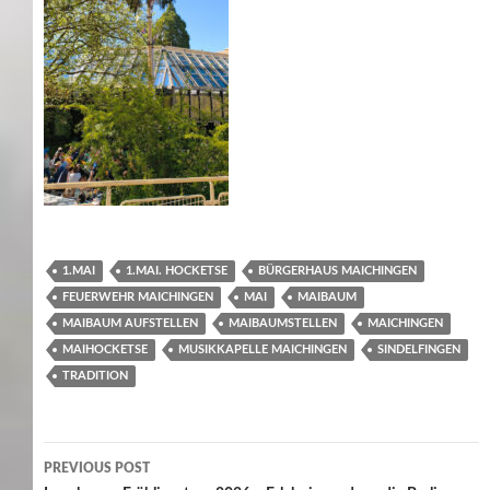
1.MAI
1.MAI. HOCKETSE
BÜRGERHAUS MAICHINGEN
FEUERWEHR MAICHINGEN
MAI
MAIBAUM
MAIBAUM AUFSTELLEN
MAIBAUMSTELLEN
MAICHINGEN
MAIHOCKETSE
MUSIKKAPELLE MAICHINGEN
SINDELFINGEN
TRADITION
Post
PREVIOUS POST