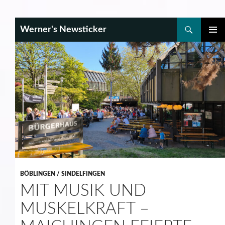
Search
Werner's Newsticker
SKIP
PRIMAR
TO
MENU
CONTENT
BÖBLINGEN / SINDELFINGEN
MIT MUSIK UND
MUSKELKRAFT –