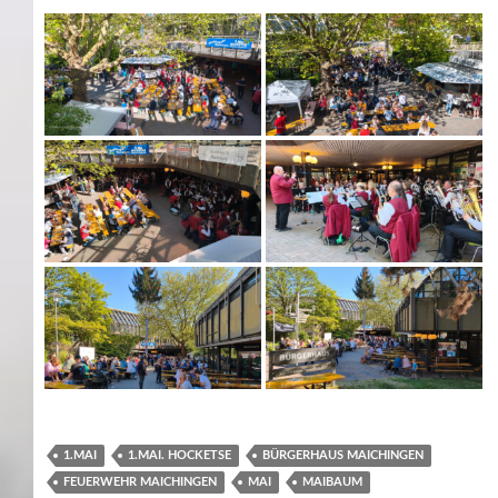
1.MAI
1.MAI. HOCKETSE
BÜRGERHAUS MAICHINGEN
FEUERWEHR MAICHINGEN
MAI
MAIBAUM