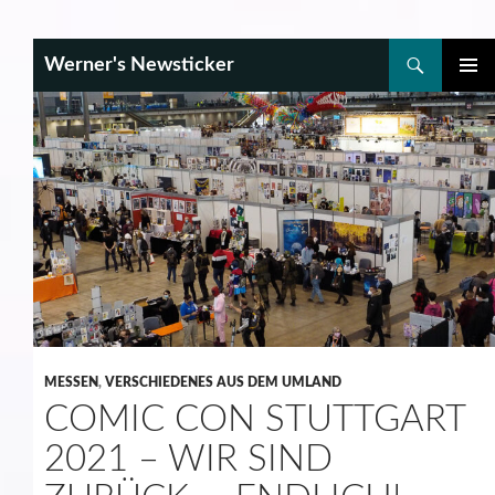
Search
Werner's Newsticker
SKIP
PRIMAR
TO
MENU
CONTENT
MESSEN
,
VERSCHIEDENES AUS DEM UMLAND
COMIC CON STUTTGART
2021 – WIR SIND