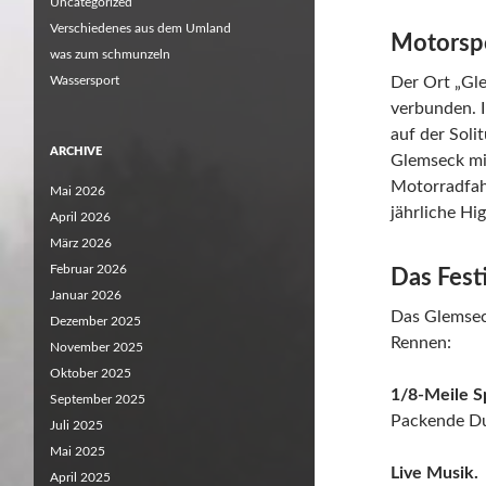
Uncategorized
Verschiedenes aus dem Umland
Motorspo
was zum schmunzeln
Wassersport
Der Ort „Gl
verbunden. 
auf der Soli
ARCHIVE
Glemseck mit
Motorradfah
Mai 2026
jährliche Hig
April 2026
März 2026
Februar 2026
Das Fest
Januar 2026
Das Glemseck
Dezember 2025
Rennen:
November 2025
Oktober 2025
1/8-Meile Sp
September 2025
Packende Due
Juli 2025
Mai 2025
Live Musik.
April 2025