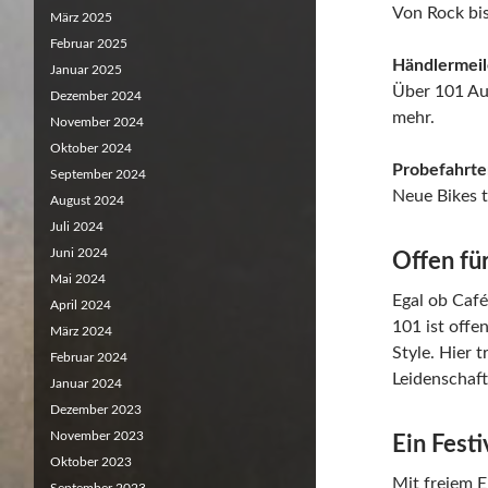
Von Rock bis
März 2025
Februar 2025
Händlermeil
Januar 2025
Über 101 Au
Dezember 2024
mehr.
November 2024
Oktober 2024
Probefahrte
September 2024
Neue Bikes t
August 2024
Juli 2024
Juni 2024
Offen für
Mai 2024
Egal ob Caf
April 2024
101 ist offe
März 2024
Style. Hier 
Februar 2024
Leidenschaft 
Januar 2024
Dezember 2023
November 2023
Ein Fest
Oktober 2023
Mit freiem E