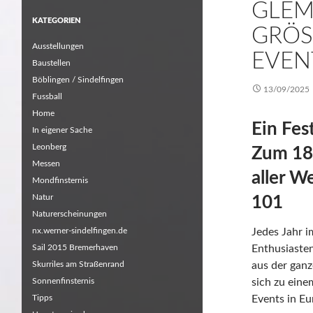
GLEM
KATEGORIEN
GRÖS
Ausstellungen
VENTS
Baustellen
Böblingen / Sindelfingen
13/09/2025
Fussball
Home
Ein Fes
In eigener Sache
Leonberg
Zum 18
Messen
aller W
Mondfinsternis
Natur
101
Naturerscheinungen
nx.werner-sindelfingen.de
Jedes Jahr 
Sail 2015 Bremerhaven
Enthusiaste
Skurriles am Straßenrand
aus der ganz
Sonnenfinsternis
sich zu ein
Tipps
Events in Eu