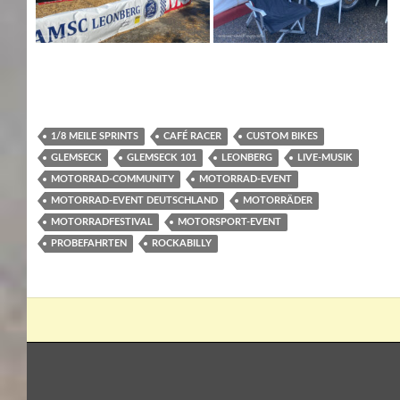
1/8 MEILE SPRINTS
CAFÉ RACER
CUSTOM BIKES
GLEMSECK
GLEMSECK 101
LEONBERG
LIVE-MUSIK
MOTORRAD-COMMUNITY
MOTORRAD-EVENT
MOTORRAD-EVENT DEUTSCHLAND
MOTORRÄDER
MOTORRADFESTIVAL
MOTORSPORT-EVENT
PROBEFAHRTEN
ROCKABILLY