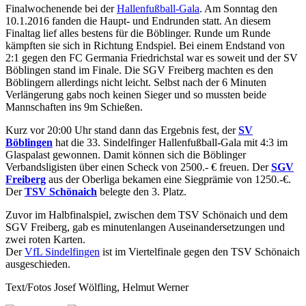
Finalwochenende bei der
Hallenfußball-Gala
. Am Sonntag den
10.1.2016 fanden die Haupt- und Endrunden statt. An diesem
Finaltag lief alles bestens für die Böblinger. Runde um Runde
kämpften sie sich in Richtung Endspiel. Bei einem Endstand von
2:1 gegen den FC Germania Friedrichstal war es soweit und der SV
Böblingen stand im Finale. Die SGV Freiberg machten es den
Böblingern allerdings nicht leicht. Selbst nach der 6 Minuten
Verlängerung gabs noch keinen Sieger und so mussten beide
Mannschaften ins 9m Schießen.
Kurz vor 20:00 Uhr stand dann das Ergebnis fest, der
SV
Böblingen
hat die 33. Sindelfinger Hallenfußball-Gala mit 4:3 im
Glaspalast gewonnen. Damit können sich die Böblinger
Verbandsligisten über einen Scheck von 2500.- € freuen. Der
SGV
Freiberg
aus der Oberliga bekamen eine Siegprämie von 1250.-€.
Der
TSV Schönaich
belegte den 3. Platz.
Zuvor im Halbfinalspiel, zwischen dem TSV Schönaich und dem
SGV Freiberg, gab es minutenlangen Auseinandersetzungen und
zwei roten Karten.
Der
VfL Sindelfingen
ist im Viertelfinale gegen den TSV Schönaich
ausgeschieden.
Text/Fotos Josef Wölfling, Helmut Werner