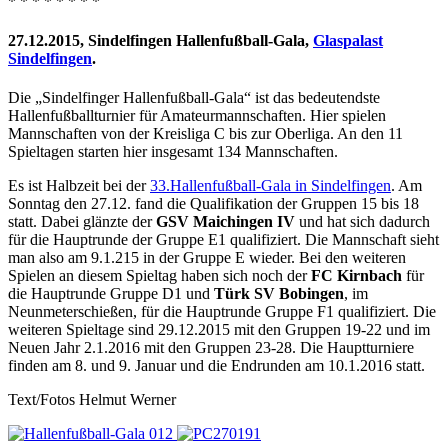
* * * * * * * *
27.12.2015, Sindelfingen Hallenfußball-Gala,
Glaspalast
Sindelfingen
.
Die „Sindelfinger Hallenfußball-Gala“ ist das bedeutendste
Hallenfußballturnier für Amateurmannschaften. Hier spielen
Mannschaften von der Kreisliga C bis zur Oberliga. An den 11
Spieltagen starten hier insgesamt 134 Mannschaften.
Es ist Halbzeit bei der
33.Hallenfußball-Gala in Sindelfingen
. Am
Sonntag den 27.12. fand die Qualifikation der Gruppen 15 bis 18
statt. Dabei glänzte der
GSV Maichingen IV
und hat sich dadurch
für die Hauptrunde der Gruppe E1 qualifiziert. Die Mannschaft sieht
man also am 9.1.215 in der Gruppe E wieder. Bei den weiteren
Spielen an diesem Spieltag haben sich noch der
FC Kirnbach
für
die Hauptrunde Gruppe D1 und
Türk SV Bobingen
, im
Neunmeterschießen, für die Hauptrunde Gruppe F1 qualifiziert. Die
weiteren Spieltage sind 29.12.2015 mit den Gruppen 19-22 und im
Neuen Jahr 2.1.2016 mit den Gruppen 23-28. Die Hauptturniere
finden am 8. und 9. Januar und die Endrunden am 10.1.2016 statt.
Text/Fotos Helmut Werner