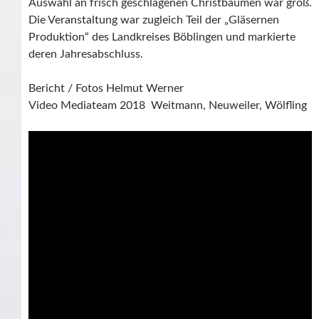
Auswahl an frisch geschlagenen Christbäumen war groß.
Die Veranstaltung war zugleich Teil der „Gläsernen
Produktion“ des Landkreises Böblingen und markierte
deren Jahresabschluss.
Bericht / Fotos Helmut Werner
Video Mediateam 2018 Weitmann, Neuweiler, Wölfling