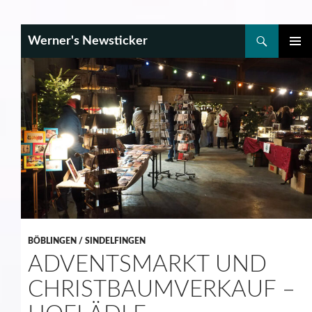
Search
Werner's Newsticker
SKIP
PRIMAR
TO
MENU
CONTENT
BÖBLINGEN / SINDELFINGEN
ADVENTSMARKT UND
CHRISTBAUMVERKAUF –