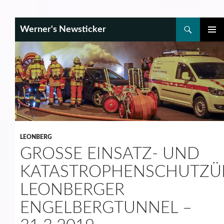
Search
Werner's Newsticker
SKIP
PRIMAR
TO
MENU
CONTENT
LEONBERG
GROSSE EINSATZ- UND K
ATASTROPHENSCHUTZÜB
EONBERGER E
NGELBERGTUNNEL – 3