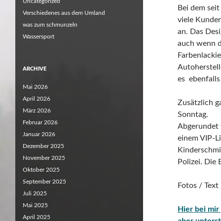
Uncategorized
Bei dem sei
Verschiedenes aus dem Umland
viele Kunden
was zum schmunzeln
an. Das Desi
Wassersport
auch wenn da
Farbenlackie
Autoherstell
ARCHIVE
es ebenfalls
Mai 2026
April 2026
Zusätzlich g
März 2026
Sonntag.
Februar 2026
Abgerundet 
Januar 2026
einem VIP-L
Dezember 2025
Kinderschmi
November 2025
Polizei. Die
Oktober 2025
September 2025
Fotos / Tex
Juli 2025
Mai 2025
Hier bei mir
April 2025
aber unterst