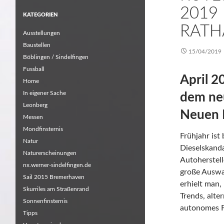
2019
KATEGORIEN
RATH
Ausstellungen
Baustellen
15/04/2019
Böblingen / Sindelfingen
Fussball
April 2
Home
In eigener Sache
dem ne
Leonberg
Neuen 
Messen
Mondfinsternis
Frühjahr ist
Natur
Dieselskanda
Naturerscheinungen
Autoherstell
nx.werner-sindelfingen.de
große Auswa
Sail 2015 Bremerhaven
erhielt man,
Skurriles am Straßenrand
Trends, alte
Sonnenfinsternis
autonomes F
Tipps