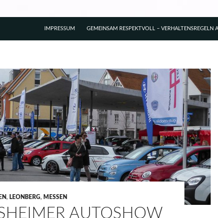
IMPRESSUM
GEMEINSAM RESPEKTVOLL – VERHALTENSREGELN A
EN
,
LEONBERG
,
MESSEN
SHEIMER AUTOSHOW