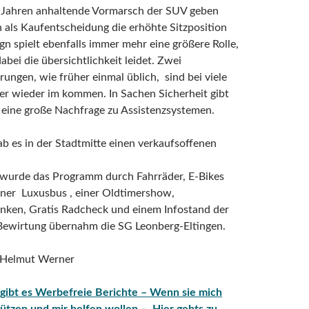
t Jahren anhaltende Vormarsch der SUV geben
 als Kaufentscheidung die erhöhte Sitzposition
gn spielt ebenfalls immer mehr eine größere Rolle,
bei die übersichtlichkeit leidet. Zwei
rungen, wie früher einmal üblich, sind bei viele
er wieder im kommen. In Sachen Sicherheit gibt
 eine große Nachfrage zu Assistenzsystemen.
ab es in der Stadtmitte einen verkaufsoffenen
wurde das Programm durch Fahrräder, E-Bikes
iner Luxusbus , einer Oldtimershow,
nken, Gratis Radcheck und einem Infostand der
 Bewirtung übernahm die SG Leonberg-Eltingen.
t Helmut Werner
 gibt es Werbefreie Berichte – Wenn sie mich
ützen und mir helfen wollen – Hier gehts zu