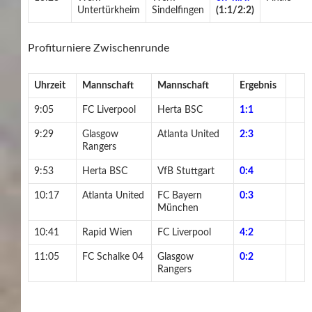
Untertürkheim
Sindelfingen
(1:1/2:2)
Profiturniere Zwischenrunde
Uhrzeit
Mannschaft
Mannschaft
Ergebnis
9:05
FC Liverpool
Herta BSC
1:1
9:29
Glasgow
Atlanta United
2:3
Rangers
9:53
Herta BSC
VfB Stuttgart
0:4
10:17
Atlanta United
FC Bayern
0:3
München
10:41
Rapid Wien
FC Liverpool
4:2
11:05
FC Schalke 04
Glasgow
0:2
Rangers