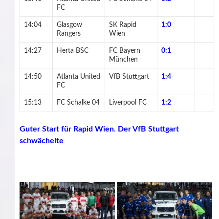
FC
14:04
Glasgow
SK Rapid
1:0
Rangers
Wien
14:27
Herta BSC
FC Bayern
0:1
München
14:50
Atlanta United
VfB Stuttgart
1:4
FC
15:13
FC Schalke 04
Liverpool FC
1:2
Guter Start für Rapid Wien. Der VfB Stuttgart
schwächelte