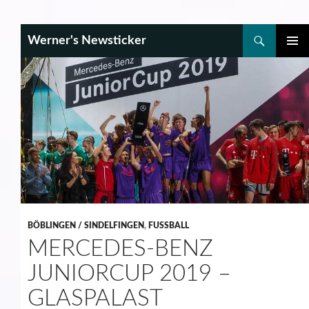
Search
Werner's Newsticker
SKIP
PRIMAR
TO
MENU
CONTENT
BÖBLINGEN / SINDELFINGEN
,
FUSSBALL
MERCEDES-BENZ
JUNIORCUP 2019 –
GLASPALAST