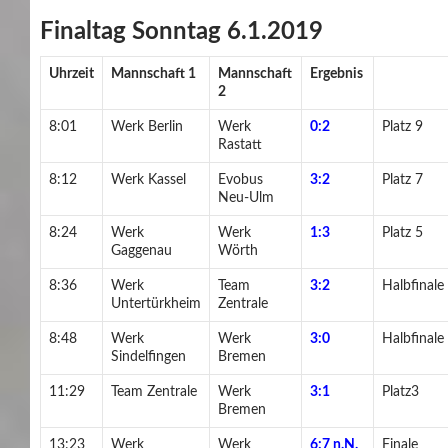
Finaltag Sonntag 6.1.2019
Uhrzeit
Mannschaft 1
Mannschaft
Ergebnis
2
8:01
Werk Berlin
Werk
0:2
Platz 9
Rastatt
8:12
Werk Kassel
Evobus
3:2
Platz 7
Neu-Ulm
8:24
Werk
Werk
1:3
Platz 5
Gaggenau
Wörth
8:36
Werk
Team
3:2
Halbfinale
Untertürkheim
Zentrale
8:48
Werk
Werk
3:0
Halbfinale
Sindelfingen
Bremen
11:29
Team Zentrale
Werk
3:1
Platz3
Bremen
13:23
Werk
Werk
6:7 n.N.
Finale