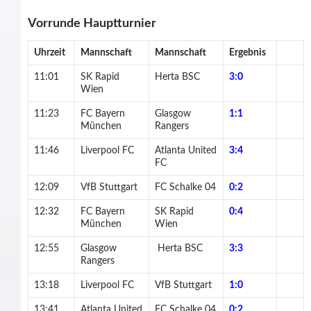
Vorrunde Hauptturnier
Uhrzeit
Mannschaft
Mannschaft
Ergebnis
11:01
SK Rapid
Herta BSC
3:0
Wien
11:23
FC Bayern
Glasgow
1:1
München
Rangers
11:46
Liverpool FC
Atlanta United
3:4
FC
12:09
VfB Stuttgart
FC Schalke 04
0:2
12:32
FC Bayern
SK Rapid
0:4
München
Wien
12:55
Glasgow
Herta BSC
3:3
Rangers
13:18
Liverpool FC
VfB Stuttgart
1:0
13:41
Atlanta United
FC Schalke 04
0:2