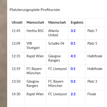
Platzierungsspiele Profiturnier
Uhrzeit
Mannschaft
Mannschaft
Ergebnis
11:45
Hertha BSC
Atlanta
3:2
Platz 7
United
12:09
VfB
Schalke 04
0:1
Platz 5
Stuttgart
12:35
Rapid Wien
Glasgow
4:3
Halbfinale
Rangers
12:59
FC Bayern
FC Liverpool
0:1
Halbfinale
München
13:50
Glasgow
FC Bayern
0:2
Platz 3
Rangers
München
14:30
Rapid Wien
FC Liverpool
2:3
Finale