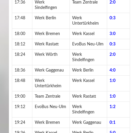
17:36
Werk
Team Zentrale
2:0
Sindelfingen
17:48
Werk Berlin
Werk
0:3
Untertürkheim
18:00
Werk Bremen
Werk Kassel
3:0
18:12
Werk Rastatt
EvoBus Neu-Ulm
0:3
18:24
Werk Wörth
Werk
2:0
Sindelfingen
18:36
Werk Gaggenau
Werk Berlin
4:0
18:48
Werk
Werk Kassel
1:0
Untertürkheim
19:00
Team Zentrale
Werk Rastatt
1:0
19:12
EvoBus Neu-Ulm
Werk
1:2
Sindelfingen
19:24
Werk Bremen
Werk Gaggenau
0:1
19:36
Werk Kassel
Werk Berlin
5:0