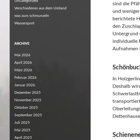
Uncategorized
sind die Pfäh
Verschiedenes aus dem Umland
und weniger
was zum schmunzeln
berichtete H
Wassersport
den Zuschla
Untergrund u
individuell
ARCHIVE
Aufnahmen i
Mai 2026
April 2026
Schönbuc
März 2026
Februar 2026
In Holzgerli
Januar 2026
Deshalb wir
Dezember 2025
Schwerlasttr
November 2025
transportier
Oktober 2025
Oberleitung
September 2025
Dettenhause
Juli 2025
Mai 2025
Schienene
April 2025