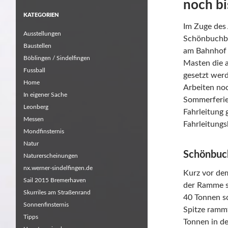
noch bi
KATEGORIEN
Im Zuge des 
Ausstellungen
Schönbuchba
Baustellen
am Bahnhof 
Böblingen / Sindelfingen
Masten die 
Fussball
gesetzt werd
Home
Arbeiten noc
In eigener Sache
Sommerferie
Leonberg
Fahrleitung
Messen
Fahrleitungs
Mondfinsternis
Natur
Schönbuch
Naturerscheinungen
nx.werner-sindelfingen.de
Kurz vor de
Sail 2015 Bremerhaven
der Ramme s
Skurriles am Straßenrand
40 Tonnen s
Sonnenfinsternis
Spitze rammt
Tipps
Tonnen in d