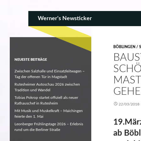
SKIP TO CONTENT
Search
Werner's Newsticker
BÖBLINGEN / 
BAUS
NEUESTE BEITRÄGE
SCHÖ
Zwischen Salzhalle und Einsatzleitwagen –
Tag der offenen Tür in Magstadt
MAST
Rutesheimer Autoschau 2026 zwischen
GEHE
Tradition und Wandel
Tobias Pokrop startet offiziell als neuer
Rathauschef in Rutesheim
22/03/2018
Mit Musik und Muskelkraft – Maichingen
feierte den 1. Mai
19.Mär
Leonberger Frühlingstage 2026 – Erlebnis
rund um die Berliner Straße
ab Böbl