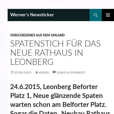
Search
Werner's Newsticker
SKIP
PRIMAR
TO
MENU
CONTENT
VERSCHIEDENES AUS DEM UMLAND
SPATENSTICH FÜR DAS
NEUE RATHAUS IN
LEONBERG
25/06/2015
ADMIN
LEAVE A COMMENT
24.6.2015, Leonberg Beforter
Platz 1, Neue glänzende Spaten
warten schon am Belforter Platz.
Sogar die Daten „Neubau Rathaus