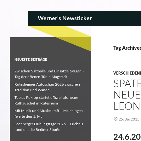
SKIP TO CONTENT
Search
Werner's Newsticker
Tag Archive
NEUESTE BEITRÄGE
Zwischen Salzhalle und Einsatzleitwagen –
VERSCHIEDEN
Tag der offenen Tür in Magstadt
SPAT
Rutesheimer Autoschau 2026 zwischen
Tradition und Wandel
NEUE
Tobias Pokrop startet offiziell als neuer
Rathauschef in Rutesheim
LEON
Mit Musik und Muskelkraft – Maichingen
feierte den 1. Mai
25/06/2015
Leonberger Frühlingstage 2026 – Erlebnis
rund um die Berliner Straße
24.6.20