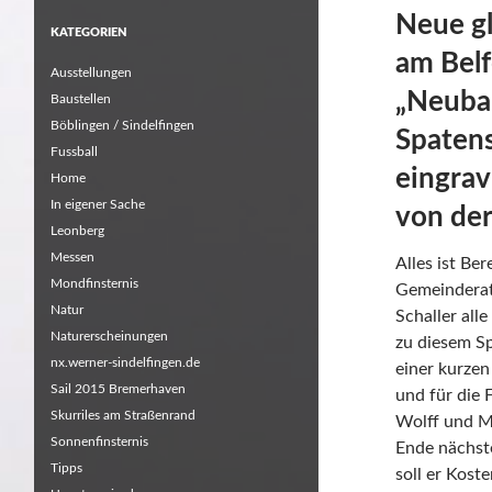
Neue g
KATEGORIEN
am Belf
Ausstellungen
„Neuba
Baustellen
Böblingen / Sindelfingen
Spatens
Fussball
eingrav
Home
In eigener Sache
von der
Leonberg
Messen
Alles ist Be
Mondfinsternis
Gemeinderat
Natur
Schaller al
Naturerscheinungen
zu diesem Sp
nx.werner-sindelfingen.de
einer kurzen
Sail 2015 Bremerhaven
und für die 
Skurriles am Straßenrand
Wolff und M
Sonnenfinsternis
Ende nächste
Tipps
soll er Kos