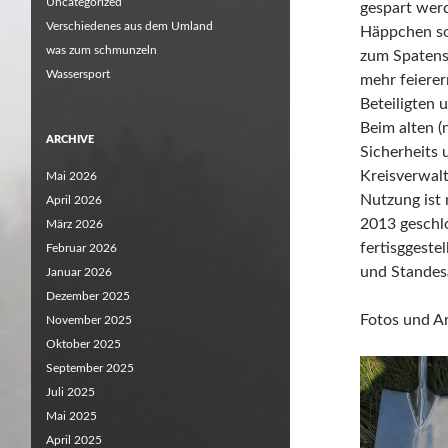
Uncategorized
gespart wer
Verschiedenes aus dem Umland
Häppchen so
was zum schmunzeln
zum Spatens
Wassersport
mehr feierer
Beteiligten 
Beim alten (
ARCHIVE
Sicherheits
Kreisverwalt
Mai 2026
Nutzung ist 
April 2026
2013 geschl
März 2026
fertisggeste
Februar 2026
und Standes
Januar 2026
Dezember 2025
Fotos und A
November 2025
Oktober 2025
September 2025
Juli 2025
Mai 2025
April 2025