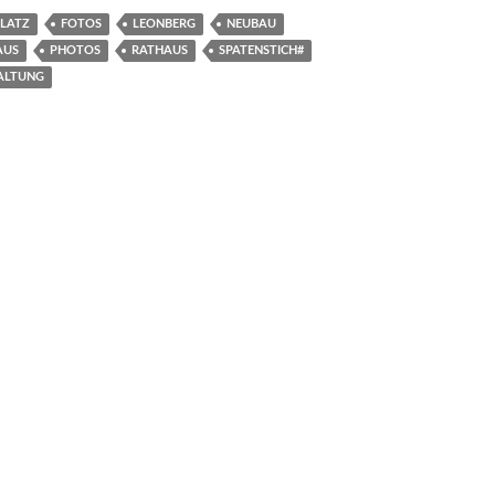
PLATZ
FOTOS
LEONBERG
NEUBAU
AUS
PHOTOS
RATHAUS
SPATENSTICH#
ALTUNG