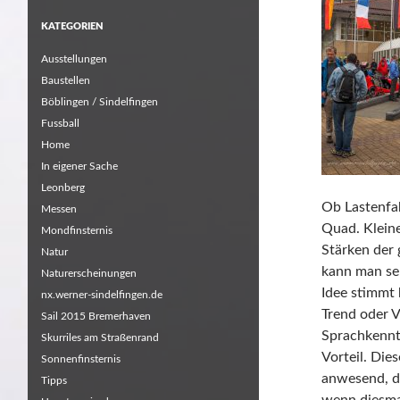
KATEGORIEN
Ausstellungen
Baustellen
Böblingen / Sindelfingen
Fussball
Home
In eigener Sache
Leonberg
Ob Lastenfah
Messen
Quad. Kleine
Mondfinsternis
Stärken der
Natur
kann man se
Naturerscheinungen
Idee stimmt 
nx.werner-sindelfingen.de
Trend oder V
Sail 2015 Bremerhaven
Sprachkenntn
Skurriles am Straßenrand
Vorteil. Die
Sonnenfinsternis
anwesend, da
Tipps