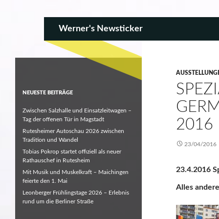
SKIP TO CONTENT
Search
Werner's Newsticker
AUSSTELLUNG
SPEZ
NEUESTE BEITRÄGE
GERM
Zwischen Salzhalle und Einsatzleitwagen –
Tag der offenen Tür in Magstadt
2016
Rutesheimer Autoschau 2026 zwischen
Tradition und Wandel
23/04/2016
Tobias Pokrop startet offiziell als neuer
Rathauschef in Rutesheim
23.4.2016 S
Mit Musik und Muskelkraft – Maichingen
feierte den 1. Mai
Alles ander
Leonberger Frühlingstage 2026 – Erlebnis
rund um die Berliner Straße