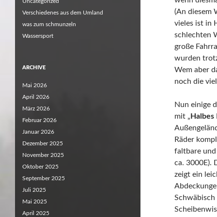
wenn diesmal
Uncategorized
(An diesem 
Verschiedenes aus dem Umland
vieles ist i
was zum schmunzeln
schlechten 
Wassersport
große Fahrra
wurden trot
ARCHIVE
Wem aber das
noch die vie
Mai 2026
April 2026
Nun einige d
März 2026
mit „
Halbes 
Februar 2026
Außengeländ
Januar 2026
Räder komple
Dezember 2025
faltbare und
November 2025
ca. 3000E).
Oktober 2025
zeigt ein lei
September 2025
Abdeckungen
Juli 2025
Schwäbisch 
Mai 2025
Scheibenwisc
April 2025