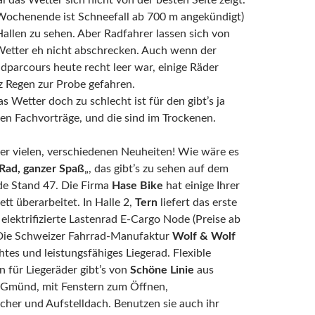
 das Wetter sich nicht von der besten Seite zeigt.
Wochenende ist Schneefall ab 700 m angekündigt)
n Hallen zu sehen. Aber Radfahrer lassen sich von
Wetter eh nicht abschrecken. Auch wenn der
dparcours heute recht leer war, einige Räder
z Regen zur Probe gefahren.
 Wetter doch zu schlecht ist für den gibt’s ja
len Fachvorträge, und die sind im Trockenen.
er vielen, verschiedenen Neuheiten! Wie wäre es
Rad, ganzer Spaß
„, das gibt’s zu sehen auf dem
e Stand 47. Die Firma
Hase Bike
hat einige Ihrer
tt überarbeitet. In Halle 2,
Tern
liefert das erste
 elektrifizierte Lastenrad E-Cargo Node (Preise ab
 Die Schweizer Fahrrad-Manufaktur
Wolf & Wolf
chtes und leistungsfähiges Liegerad. Flexible
 für Liegeräder gibt’s von
Schöne Linie
aus
Gmünd, mit Fenstern zum Öffnen,
her und Aufstelldach. Benutzen sie auch ihr