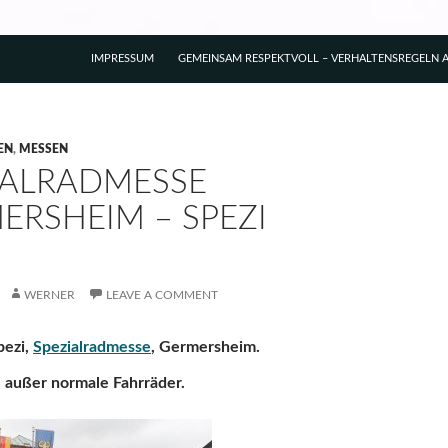
IMPRESSUM
GEMEINSAM RESPEKTVOLL – VERHALTENSREGELN A
EN
,
MESSEN
IALRADMESSE
ERSHEIM – SPEZI
WERNER
LEAVE A COMMENT
pezi,
Spezialradmesse
, Germersheim.
e außer normale Fahrräder.