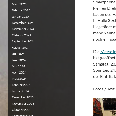
Smartphone 
März 2025
kleinen Dre
Februar 2025
Laden des Ha
Januar 2025
In Halle 3 z
Dezember 2024
Liegeräder m
November 2024
mehr Neuheit
Oktober 2024
noch ein pa
September 2024
August 2024
Die
Messe in
Juli 2024
hat geöffnet
Juni 2024
Samstag, 23.
Mai 2024
Sonntag, 24.
April 2024
der Eintritt 
März 2024
Februar 2024
Fotos / Tex
Januar 2024
Dezember 2023
November 2023
Oktober 2023