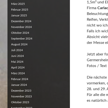
1,5m³ und El
März 2025
Firma
Carla
Februar 2025
Beleuchtung
Januar 2025
Reifen, Ver
Dezember 2024
nicht wo ich 
November 2024
Falls ich wi
Oktober 2024
Absicht viel
September 2024
der Messe ei
August 2024
Juli 2024
Jetzt aber f
Juni 2024
Germershei
Mai 2024
Fotos / Tex
April 2024
März 2024
Die nächste
Februar 2024
vormerken, d
Januar 2024
28. und 29. A
Dezember 2023
Für alle die
November 2023
es natürlich
Oktober 2023