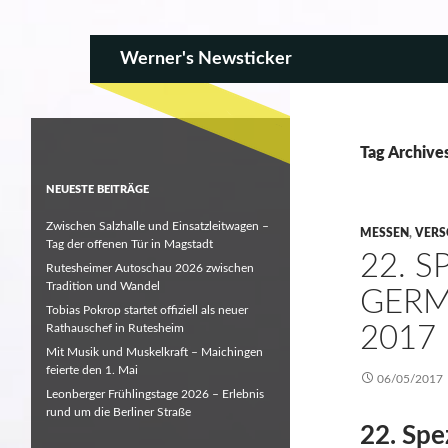
SKIP TO CONTENT
Search
Werner's Newsticker
Tag Archives
NEUESTE BEITRÄGE
Zwischen Salzhalle und Einsatzleitwagen –
MESSEN
,
VERS
Tag der offenen Tür in Magstadt
22. 
Rutesheimer Autoschau 2026 zwischen
Tradition und Wandel
GERM
Tobias Pokrop startet offiziell als neuer
Rathauschef in Rutesheim
2017
Mit Musik und Muskelkraft – Maichingen
feierte den 1. Mai
06/05/2017
Leonberger Frühlingstage 2026 – Erlebnis
rund um die Berliner Straße
22. Spe