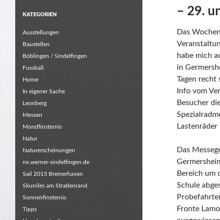
– 29. u
KATEGORIEN
Das Wochene
Ausstellungen
Veranstaltu
Baustellen
habe mich au
Böblingen / Sindelfingen
in Germersh
Fussball
Tagen recht 
Home
Info vom Ver
In eigener Sache
Besucher di
Leonberg
Spezialradme
Messen
Lastenräder 
Mondfinsternis
Natur
Das Messege
Naturerscheinungen
Germersheim
nx.werner-sindelfingen.de
Bereich um d
Sail 2015 Bremerhaven
Schule abges
Skurriles am Straßenrand
Probefahrte
Sonnenfinsternis
Fronte Lamo
Tipps