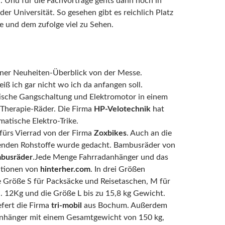
 Und für die Fachvorträge gehts dann noch in
der Universität. So gesehen gibt es reichlich Platz
e und dem zufolge viel zu Sehen.
einer Neuheiten-Überblick von der Messe.
eiß ich gar nicht wo ich da anfangen soll.
ische Gangschaltung und Elektromotor in einem
 Therapie-Räder. Die Firma
HP-Velotechnik
hat
matische Elektro-Trike.
fürs Vierrad von der Firma
Zoxbikes
. Auch an die
den Rohstoffe wurde gedacht. Bambusräder von
busräder
.Jede Menge Fahrradanhänger und das
iationen von
hinterher.com
. In drei Größen
ie Größe S für Packsäcke und Reisetaschen, M für
a. 12Kg und die Größe L bis zu 15,8 kg Gewicht.
efert die Firma
tri-mobil
aus Bochum. Außerdem
nhänger mit einem Gesamtgewicht von 150 kg,