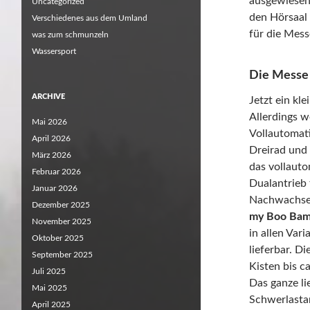
ausgewiesen.
Uncategorized
den Hörsaal 
Verschiedenes aus dem Umland
für die Mess
was zum schmunzeln
Wassersport
Die Messe
ARCHIVE
Jetzt ein kl
Allerdings w
Mai 2026
Vollautomat
April 2026
Dreirad und
März 2026
das vollauto
Februar 2026
Dualantrieb 
Januar 2026
Nachwachsen
Dezember 2025
my Boo Bam
November 2025
in allen Var
Oktober 2025
lieferbar. D
September 2025
Kisten bis c
Juli 2025
Das ganze li
Mai 2025
Schwerlasta
April 2025