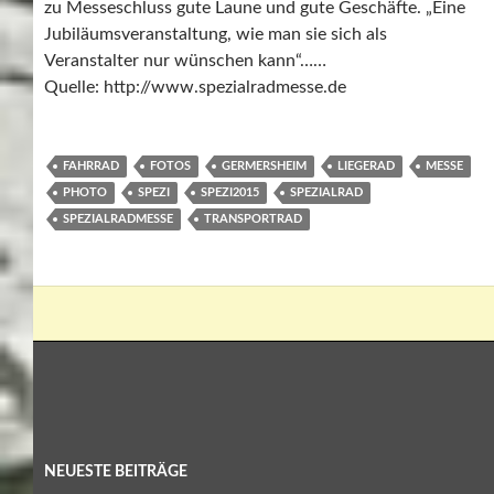
zu Messeschluss gute Laune und gute Geschäfte. „Eine
Jubiläumsveranstaltung, wie man sie sich als
Veranstalter nur wünschen kann“……
Quelle: http://www.spezialradmesse.de
FAHRRAD
FOTOS
GERMERSHEIM
LIEGERAD
MESSE
PHOTO
SPEZI
SPEZI2015
SPEZIALRAD
SPEZIALRADMESSE
TRANSPORTRAD
NEUESTE BEITRÄGE