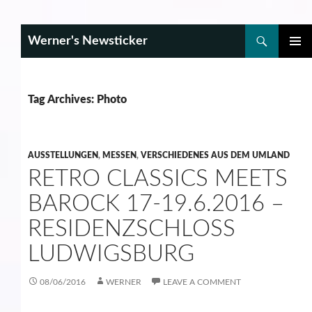
Search
Werner's Newsticker
SKIP
PRIMAR
TO
MENU
CONTENT
Tag Archives: Photo
AUSSTELLUNGEN
,
MESSEN
,
VERSCHIEDENES AUS DEM UMLAND
RETRO CLASSICS MEETS
BAROCK 17-19.6.2016 –
RESIDENZSCHLOSS
LUDWIGSBURG
08/06/2016
WERNER
LEAVE A COMMENT