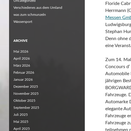
Uncategorized
Floride Cabr
Verschiedenes aus dem Umland
Herrmann (G
was zum schmunzeln
Messen Gm
Wassersport
Ludwigsburg
Stephan Hurs
Denn ohne d
ARCHIVE
eine Veransta
Mai 2026
April 2026
Zum 14. Mal
März 2026
Concours d‘
Februar 2026
Automobile E
Januar 2026
jährigen Bes
Dezember 2025
BORGWARD. 
November 2025
Fahrzeuge. D
Oktober 2025
Automarke D
September 2025
elegante Au
Juli 2025
Fahrzeuge er
Mai 2025
Fahrzeuge zu
April 2025
teilnehmen n