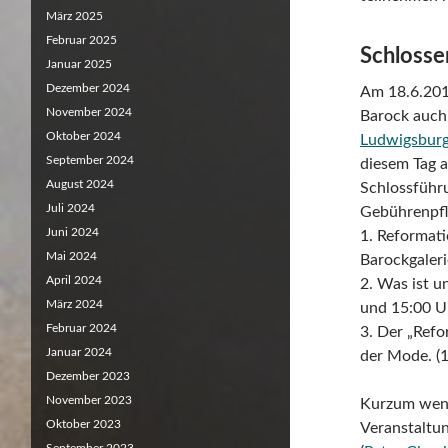
März 2025
Februar 2025
Schlosse
Januar 2025
Dezember 2024
Am 18.6.2017
November 2024
Barock auch
Oktober 2024
Ludwigsbur
September 2024
diesem Tag a
August 2024
Schlossführu
Juli 2024
Gebührenpfli
Juni 2024
1. Reformat
Mai 2024
Barockgaleri
April 2024
2. Was ist 
März 2024
und 15:00 U
Februar 2024
3. Der „Ref
Januar 2024
der Mode. (
Dezember 2023
November 2023
Kurzum wenn
Oktober 2023
Veranstaltun