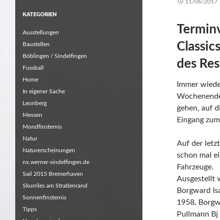
11/06/2017
KATEGORIEN
Terminv
Ausstellungen
Classic
Baustellen
Böblingen / Sindelfingen
des Res
Fussball
Home
Immer wiede
In eigener Sache
Wochenende?
Leonberg
gehen, auf d
Messen
Eingang zum
Mondfinsternis
Natur
Auf der letz
Naturerscheinungen
schon mal ei
nx.werner-sindelfingen.de
Fahrzeuge.
Sail 2015 Bremerhaven
Ausgestellt 
Skurriles am Straßenrand
Borgward Is
Sonnenfinsternis
1958, Borgwa
Tipps
Pullmann Bj 