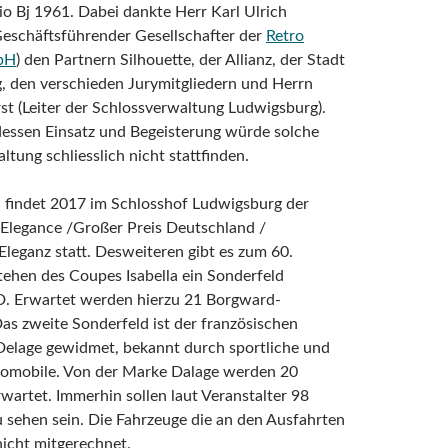
io Bj 1961. Dabei dankte Herr Karl Ulrich
eschäftsführender Gesellschafter der
Retro
bH
) den Partnern Silhouette, der Allianz, der Stadt
, den verschieden Jurymitgliedern und Herrn
t (Leiter der Schlossverwaltung Ludwigsburg).
essen Einsatz und Begeisterung würde solche
ltung schliesslich nicht stattfinden.
 findet 2017 im Schlosshof Ludwigsburg der
 Elegance /Großer Preis Deutschland /
leganz statt. Desweiteren gibt es zum 60.
tehen des Coupes Isabella ein Sonderfeld
Erwartet werden hierzu 21 Borgward-
as zweite Sonderfeld ist der französischen
elage gewidmet, bekannt durch sportliche und
tomobile. Von der Marke Dalage werden 20
wartet. Immerhin sollen laut Veranstalter 98
 sehen sein. Die Fahrzeuge die an den Ausfahrten
icht mitgerechnet.