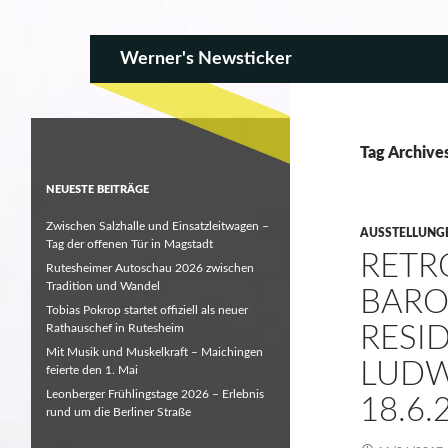
SKIP TO CONTENT
Search
Werner's Newsticker
Tag Archive
NEUESTE BEITRÄGE
Zwischen Salzhalle und Einsatzleitwagen –
AUSSTELLUNG
Tag der offenen Tür in Magstadt
RETR
Rutesheimer Autoschau 2026 zwischen
Tradition und Wandel
BARO
Tobias Pokrop startet offiziell als neuer
Rathauschef in Rutesheim
RESI
Mit Musik und Muskelkraft – Maichingen
LUDW
feierte den 1. Mai
Leonberger Frühlingstage 2026 – Erlebnis
18.6.
rund um die Berliner Straße