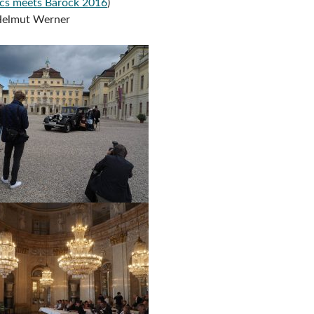
ics meets Barock 2016
)
Helmut Werner