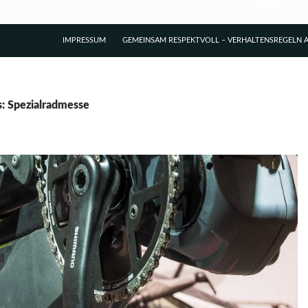
IMPRESSUM
GEMEINSAM RESPEKTVOLL – VERHALTENSREGELN A
s: Spezialradmesse