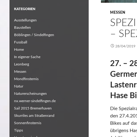
KATEGORIEN
MESSEN
SPEZ
Ausstellungen
Baustellen
– SP
Böblingen / Sindelfingen
Fussball
28/04/2019
Home
In eigener Sache
27. – 2
Leonberg
Messen
Germer
Mondfinsternis
Lastenr
Natur
Hase Bi
Naturerscheinungen
nx.werner-sindelfingen.de
Die Spezial
Sail 2015 Bremerhaven
den 27.4.201
Skurriles am Straßenrand
Bikes auf da
Sonnenfinsternis
übrigens Has
Tipps