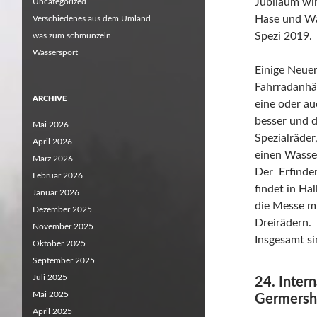
Jubiläum wir
Uncategorized
Hase und Wa
Verschiedenes aus dem Umland
Spezi 2019.
was zum schmunzeln
Wassersport
Einige Neuer
Fahrradanhä
ARCHIVE
eine oder au
besser und d
Mai 2026
Spezialräder
April 2026
einen Wasser
März 2026
Der Erfinde
Februar 2026
findet in Hal
Januar 2026
die Messe m
Dezember 2025
Dreirädern.
November 2025
Insgesamt si
Oktober 2025
September 2025
Juli 2025
24. Inter
Mai 2025
Germersh
April 2025