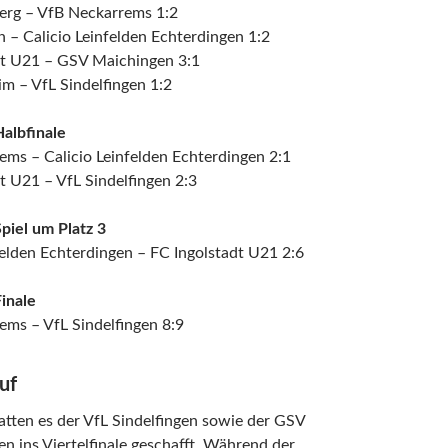
berg – VfB Neckarrems 1:2
 – Calicio Leinfelden Echterdingen 1:2
dt U21 – GSV Maichingen 3:1
m – VfL Sindelfingen 1:2
albfinale
ms – Calicio Leinfelden Echterdingen 2:1
t U21 – VfL Sindelfingen 2:3
piel um Platz 3
felden Echterdingen – FC Ingolstadt U21 2:6
inale
ems – VfL Sindelfingen 8:9
uf
atten es der VfL Sindelfingen sowie der GSV
n ins Viertelfinale geschafft. Während der