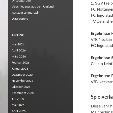
Uncategorized
1. SGV Frei
Verschiedenes aus dem Umland
FC Nöttingen
was zum schmunzeln
FC Ingolsta
Wassersport
TV Darmshei
Ergebnisse H
ARCHIVE
VfB Neckarre
Mai 2026
FC Ingolstad
April 2026
März 2026
Ergebnisse S
Februar 2026
Calicio Lein
Januar 2026
Dezember 2025
Ergebnisse F
November 2025
VfB Neckarr
Oktober 2025
September 2025
Spielverla
Juli 2025
Mai 2025
Diese Jahr h
April 2025
Maichichinge