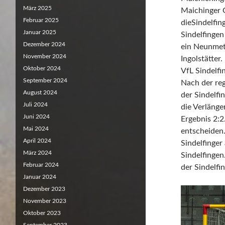
März 2025
Maichinger G
Februar 2025
dieSindelfin
Januar 2025
Sindelfinge
Dezember 2024
ein Neunmet
November 2024
Ingolstätter
Oktober 2024
VfL Sindelfi
September 2024
Nach der reg
August 2024
der Sindelfi
Juli 2024
die Verläng
Juni 2024
Ergebnis 2:
Mai 2024
entscheiden.
April 2024
Sindelfinger
März 2024
Sindelfingen
Februar 2024
der Sindelfi
Januar 2024
Dezember 2023
November 2023
Oktober 2023