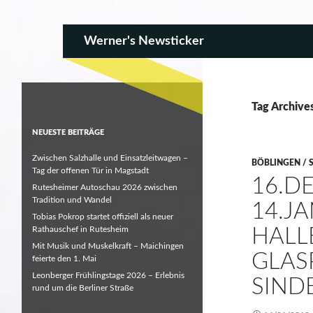
SKIP TO CONTENT
Search
Werner's Newsticker
Tag Archive
NEUESTE BEITRÄGE
Zwischen Salzhalle und Einsatzleitwagen –
BÖBLINGEN / 
Tag der offenen Tür in Magstadt
16.D
Rutesheimer Autoschau 2026 zwischen
Tradition und Wandel
14.JA
Tobias Pokrop startet offiziell als neuer
Rathauschef in Rutesheim
HALL
Mit Musik und Muskelkraft – Maichingen
LASP
feierte den 1. Mai
Leonberger Frühlingstage 2026 – Erlebnis
INDE
rund um die Berliner Straße