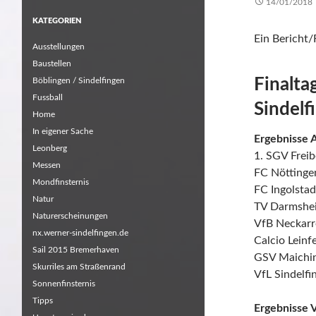
14/01/2018
KATEGORIEN
Ein Bericht
Ausstellungen
Baustellen
Finalta
Böblingen / Sindelfingen
Fussball
Sindelf
Home
In eigener Sache
Ergebnisse A
Leonberg
1. SGV Frei
Messen
FC Nöttinge
Mondfinsternis
FC Ingolsta
Natur
TV Darmshei
Naturerscheinungen
VfB Neckarr
nx.werner-sindelfingen.de
Calcio Leinf
Sail 2015 Bremerhaven
GSV Maichin
Skurriles am Straßenrand
VfL Sindelfi
Sonnenfinsternis
Tipps
Ergebnisse V