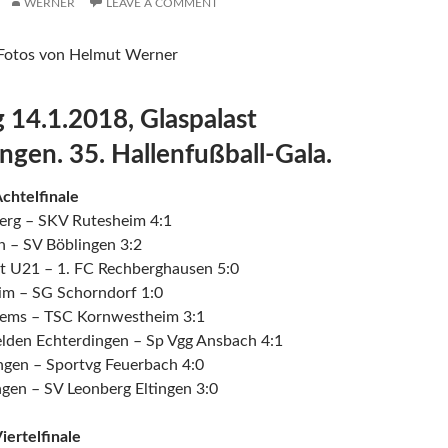
WERNER
LEAVE A COMMENT
/Fotos von Helmut Werner
g 14.1.2018, Glaspalast
ingen. 35. Hallenfußball-Gala.
chtelfinale
berg – SKV Rutesheim 4:1
n – SV Böblingen 3:2
dt U21 – 1. FC Rechberghausen 5:0
m – SG Schorndorf 1:0
ems – TSC Kornwestheim 3:1
elden Echterdingen – Sp Vgg Ansbach 4:1
gen – Sportvg Feuerbach 4:0
ngen – SV Leonberg Eltingen 3:0
iertelfinale