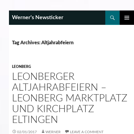
Search
Werner's Newsticker
SKIP
PRIMAR
TO
MENU
CONTENT
Tag Archives: Altjahrabfeiern
LEONBERG
LEONBERGER
ALTJAHRABFEIERN –
LEONBERG MARKTPLATZ
UND KIRCHPLATZ
ELTINGEN
02/01/2017
WERNER
LEAVE A COMMENT