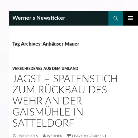
Search
Werner's Newsticker
SKIP
PRIMAR
TO
MENU
CONTENT
Tag Archives: Anhäuser Mauer
VERSCHIEDENES AUS DEM UMLAND
JAGST – SPATENSTICH
ZUM RÜCKBAU DES
WEHR AN DER
GAISMÜHLE IN
SATTELDORF
05/09/2016
WERNER
LEAVE A COMMENT