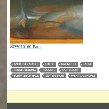
ANHÄUSER MAUER
FOTOS
GAISMÜHLE
JAGST
RENATURIERUNG
RÜCKBAU
SATTELDORF
SCHWÄBISCH HALL
SPATENSTICH#
WEHR GAISMÜHLE