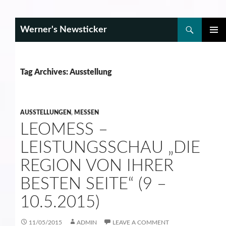
Search
Werner's Newsticker
SKIP
PRIMAR
TO
MENU
CONTENT
Tag Archives: Ausstellung
AUSSTELLUNGEN
,
MESSEN
LEOMESS –
LEISTUNGSSCHAU „DIE
REGION VON IHRER
BESTEN SEITE“ (9 –
10.5.2015)
11/05/2015
ADMIN
LEAVE A COMMENT