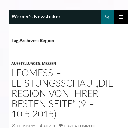
Search
Werner's Newsticker
SKIP
PRIMAR
TO
MENU
CONTENT
Tag Archives: Region
AUSSTELLUNGEN
,
MESSEN
LEOMESS –
LEISTUNGSSCHAU „DIE
REGION VON IHRER
BESTEN SEITE“ (9 –
10.5.2015)
11/05/2015
ADMIN
LEAVE A COMMENT