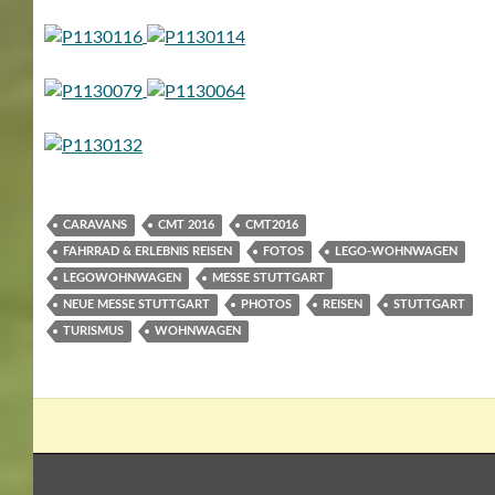
CARAVANS
CMT 2016
CMT2016
FAHRRAD & ERLEBNIS REISEN
FOTOS
LEGO-WOHNWAGEN
LEGOWOHNWAGEN
MESSE STUTTGART
NEUE MESSE STUTTGART
PHOTOS
REISEN
STUTTGART
TURISMUS
WOHNWAGEN