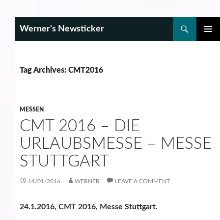
Search
Werner's Newsticker
SKIP
PRIMAR
TO
MENU
CONTENT
Tag Archives: CMT2016
MESSEN
CMT 2016 – DIE
URLAUBSMESSE – MESSE
STUTTGART
14/01/2016
WERNER
LEAVE A COMMENT
24.1.2016, CMT 2016, Messe Stuttgart.