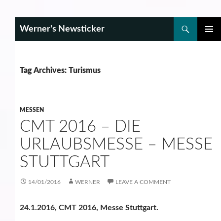
Search
Werner's Newsticker
SKIP
PRIMAR
TO
MENU
CONTENT
Tag Archives: Turismus
MESSEN
CMT 2016 – DIE
URLAUBSMESSE – MESSE
STUTTGART
14/01/2016
WERNER
LEAVE A COMMENT
24.1.2016, CMT 2016, Messe Stuttgart.