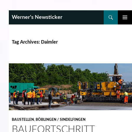
Search
Werner's Newsticker
SKIP
PRIMAR
TO
MENU
CONTENT
Tag Archives: Daimler
BAUSTELLEN
,
BÖBLINGEN / SINDELFINGEN
BAUFORTSCHRITT