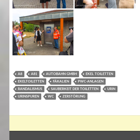
A8
A81
AUTOBAHN GMBH
EKEL TOILETTEN
EKELTOILETTEN
FÄKALIEN
PWC-ANLAGEN
RANDALISMUS
SAUBERKEIT DER TOILETTEN
URIN
URINSPUREN
WC
ZERSTÖRUNG