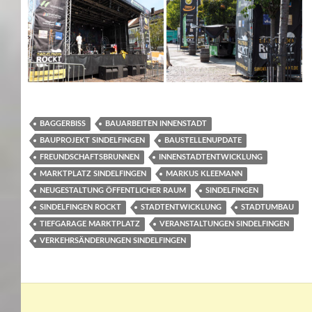
BAGGERBISS
BAUARBEITEN INNENSTADT
BAUPROJEKT SINDELFINGEN
BAUSTELLENUPDATE
FREUNDSCHAFTSBRUNNEN
INNENSTADTENTWICKLUNG
MARKTPLATZ SINDELFINGEN
MARKUS KLEEMANN
NEUGESTALTUNG ÖFFENTLICHER RAUM
SINDELFINGEN
SINDELFINGEN ROCKT
STADTENTWICKLUNG
STADTUMBAU
TIEFGARAGE MARKTPLATZ
VERANSTALTUNGEN SINDELFINGEN
VERKEHRSÄNDERUNGEN SINDELFINGEN