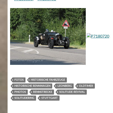
FOTOS
HISTORISCHE FAHRZEUGE
HISTORISCHE RENNWAGEN
LEONBERG
OLDTIMER
PHOTOS
RENNSTRECKE
SOLITUDE-REVIVAL
SOLITUDERING
STUTTGART