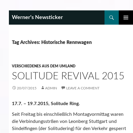
Search
Werner's Newsticker
SKIP
PRIMAR
TO
MENU
CONTENT
Tag Archives: Historische Rennwagen
VERSCHIEDENES AUS DEM UMLAND
SOLITUDE REVIVAL 2015
20/07/2015
ADMIN
LEAVE A COMMENT
17.7. – 19.7.2015, Solitude Ring.
Seit Freitag bis einschließlich Montagvormittag waren
die Verbindungsstrßen von Leonberg Stuttgart und
Sindelfingen (der Solitudering) für den Verkehr gesperrt