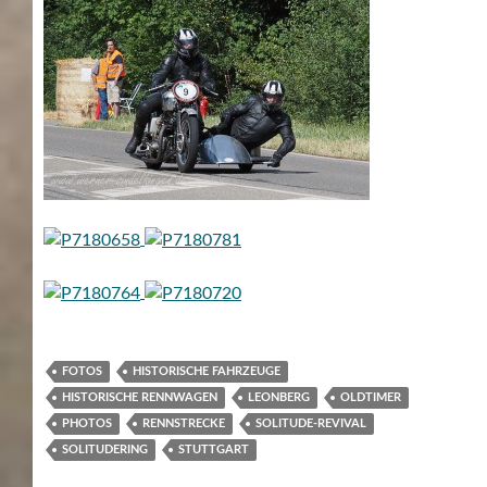
FOTOS
HISTORISCHE FAHRZEUGE
HISTORISCHE RENNWAGEN
LEONBERG
OLDTIMER
PHOTOS
RENNSTRECKE
SOLITUDE-REVIVAL
SOLITUDERING
STUTTGART