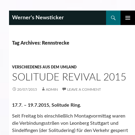
Search
Werner's Newsticker
SKIP
PRIMAR
TO
MENU
CONTENT
Tag Archives: Rennstrecke
VERSCHIEDENES AUS DEM UMLAND
SOLITUDE REVIVAL 2015
20/07/2015
ADMIN
LEAVE A COMMENT
17.7. – 19.7.2015, Solitude Ring.
Seit Freitag bis einschließlich Montagvormittag waren
die Verbindungsstrßen von Leonberg Stuttgart und
Sindelfingen (der Solitudering) für den Verkehr gesperrt