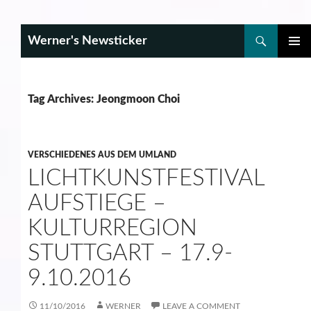
Search
Werner's Newsticker
SKIP
PRIMAR
TO
MENU
CONTENT
Tag Archives: Jeongmoon Choi
VERSCHIEDENES AUS DEM UMLAND
LICHTKUNSTFESTIVAL
AUFSTIEGE –
KULTURREGION
STUTTGART – 17.9-
9.10.2016
11/10/2016
WERNER
LEAVE A COMMENT