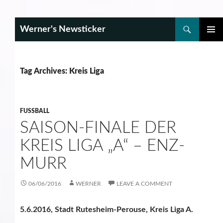
Search
Werner's Newsticker
SKIP
PRIMAR
TO
MENU
CONTENT
Tag Archives: Kreis Liga
FUSSBALL
SAISON-FINALE DER
KREIS LIGA „A“ – ENZ-
MURR
06/06/2016
WERNER
LEAVE A COMMENT
5.6.2016, Stadt Rutesheim-Perouse, Kreis Liga A.