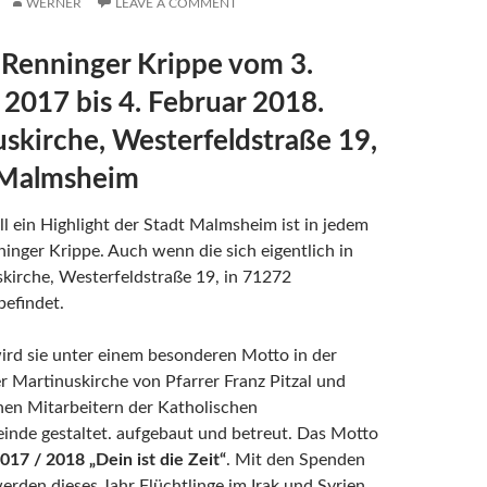
WERNER
LEAVE A COMMENT
 Renninger Krippe vom 3.
2017 bis 4. Februar 2018.
skirche, Westerfeldstraße 19,
Malmsheim
ll ein Highlight der Stadt Malmsheim ist in jedem
ninger Krippe. Auch wenn die sich eigentlich in
kirche, Westerfeldstraße 19, in 71272
efindet.
ird sie unter einem besonderen Motto in der
 Martinuskirche von Pfarrer Franz Pitzal und
hen Mitarbeitern der Katholischen
inde gestaltet. aufgebaut und betreut. Das Motto
017 / 2018 „Dein ist die Zeit“
. Mit den Spenden
erden dieses Jahr Flüchtlinge im Irak und Syrien