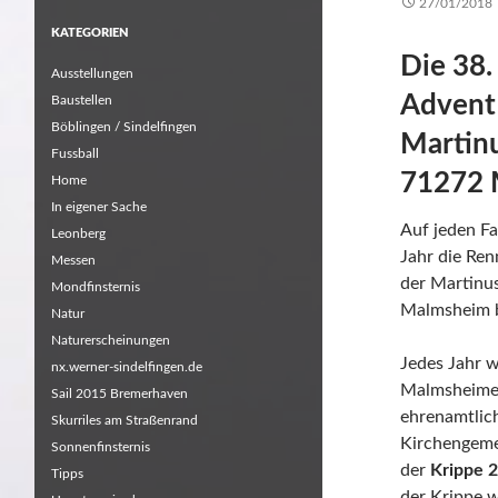
27/01/2018
KATEGORIEN
Die 38.
Ausstellungen
Advent 
Baustellen
Böblingen / Sindelfingen
Martinu
Fussball
71272 
Home
In eigener Sache
Auf jeden Fa
Leonberg
Jahr die Ren
Messen
der Martinus
Mondfinsternis
Malmsheim b
Natur
Naturerscheinungen
Jedes Jahr w
nx.werner-sindelfingen.de
Malmsheimer
Sail 2015 Bremerhaven
ehrenamtlic
Skurriles am Straßenrand
Kirchengeme
Sonnenfinsternis
der
Krippe 2
Tipps
der Krippe w