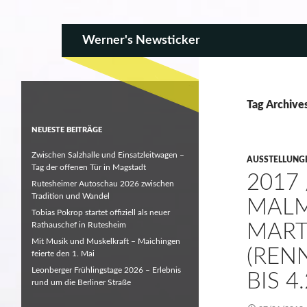
SKIP TO CONTENT
Search
Werner's Newsticker
Tag Archive
NEUESTE BEITRÄGE
Zwischen Salzhalle und Einsatzleitwagen –
AUSSTELLUNG
Tag der offenen Tür in Magstadt
2017 
Rutesheimer Autoschau 2026 zwischen
Tradition und Wandel
MAL
Tobias Pokrop startet offiziell als neuer
Rathauschef in Rutesheim
MART
Mit Musik und Muskelkraft – Maichingen
(REN
feierte den 1. Mai
Leonberger Frühlingstage 2026 – Erlebnis
BIS 4
rund um die Berliner Straße