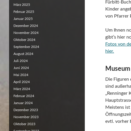
Fürbitt-Buch
März 2025
Kinder ange
Februar 2025
von Pfarrer 
Januar 2025
Dezember 2024
Um Ihnen no
November 2024
gibt’s hier 
Oktober 2024
Fotos von de
September 2024
hier.
August 2024
Juli 2024
Museum 
Juni 2024
Mai 2024
Die Figuren
April 2024
sind außerh
März 2024
„Renninger K
Februar 2024
Hauptstrass
Januar 2024
Meistens is
Dezember 2023
Öffnungszeit
November 2023
evtl. vorher 
Oktober 2023