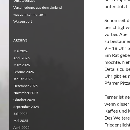
Uncategorized
unterstützt.
Verschiedenes aus dem Umland
was zum schmunzeln
Schon seit d
Wassersport
besichtigt w
vorbei. Aber
ARCHIVE
zu bestaunen
9 – 18 Uhr 
Mai 2026
Ein Rat gebe
April 2026
möchte. Nehm
März 2026
Details zu 
Februar 2026
Uhr gibt es 
Januar 2026
Pfarrer Pitza
Dezember 2025
November 2025
Ferner ist 
Oktober 2025
wenn dieser
September 2025
Kaffee und 
Juli 2025
Des Weitere
Mai 2025
Friedenslic
April 2025