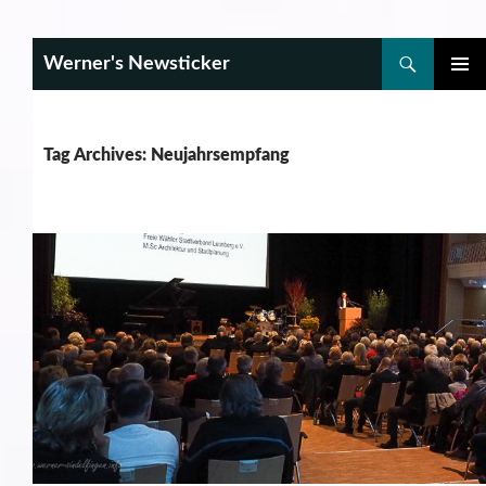
Search
Werner's Newsticker
SKIP
PRIMAR
TO
MENU
CONTENT
Tag Archives: Neujahrsempfang