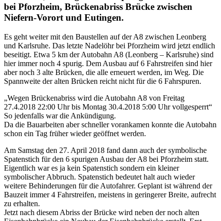
bei Pforzheim, Brückenabriss Brücke zwischen
Niefern-Vorort und Eutingen.
Es geht weiter mit den Baustellen auf der A8 zwischen Leonberg
und Karlsruhe. Das letzte Nadelöhr bei Pforzheim wird jetzt endlich
beseitigt. Etwa 5 km der Autobahn A8 (Leonberg – Karlsruhe) sind
hier immer noch 4 spurig. Dem Ausbau auf 6 Fahrstreifen sind hier
aber noch 3 alte Brücken, die alle erneuert werden, im Weg. Die
Spannweite der alten Brücken reicht nicht für die 6 Fahrspuren.
„Wegen Brückenabriss wird die Autobahn A8 von Freitag
27.4.2018 22:00 Uhr bis Montag 30.4.2018 5:00 Uhr vollgesperrt“
So jedenfalls war die Ankündigung.
Da die Bauarbeiten aber schneller vorankamen konnte die Autobahn
schon ein Tag früher wieder geöffnet werden.
Am Samstag den 27. April 2018 fand dann auch der symbolische
Spatenstich für den 6 spurigen Ausbau der A8 bei Pforzheim statt.
Eigentlich war es ja kein Spatenstich sondern ein kleiner
symbolischer Abbruch. Spatenstich bedeutet halt auch wieder
weitere Behinderungen für die Autofahrer. Geplant ist während der
Bauzeit immer 4 Fahrstreifen, meistens in geringerer Breite, aufrecht
zu erhalten.
Jetzt nach diesem Abriss der Brücke wird neben der noch alten