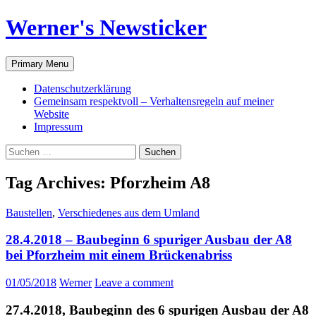
Werner's Newsticker
Search
Skip
Primary Menu
to
content
Datenschutzerklärung
Gemeinsam respektvoll – Verhaltensregeln auf meiner
Website
Impressum
Suche
nach:
Tag Archives: Pforzheim A8
Baustellen
,
Verschiedenes aus dem Umland
28.4.2018 – Baubeginn 6 spuriger Ausbau der A8
bei Pforzheim mit einem Brückenabriss
01/05/2018
Werner
Leave a comment
27.4.2018, Baubeginn des 6 spurigen Ausbau der A8