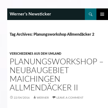
Search
Werner's Newsticker
SKIP
PRIMAR
TO
MENU
CONTENT
Tag Archives: Planungsworkshop Allmendäcker 2
VERSCHIEDENES AUS DEM UMLAND
PLANUNGSWORKSHOP –
NEUBAUGEBIET
MAICHINGEN
ALLMENDÄCKER II
22/04/2016
WERNER
LEAVE A COMMENT