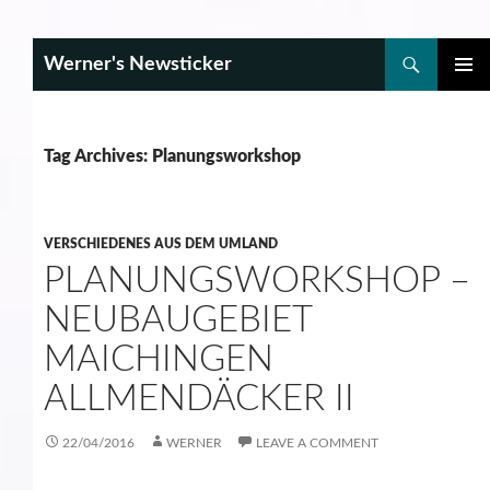
Search
Werner's Newsticker
SKIP
PRIMAR
TO
MENU
CONTENT
Tag Archives: Planungsworkshop
VERSCHIEDENES AUS DEM UMLAND
PLANUNGSWORKSHOP –
NEUBAUGEBIET
MAICHINGEN
ALLMENDÄCKER II
22/04/2016
WERNER
LEAVE A COMMENT