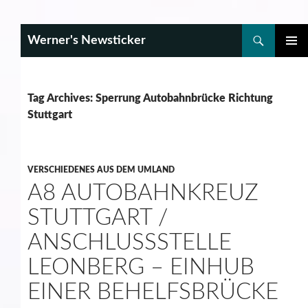
Search
Werner's Newsticker
SKIP
PRIMAR
TO
MENU
CONTENT
Tag Archives: Sperrung Autobahnbrücke Richtung
Stuttgart
VERSCHIEDENES AUS DEM UMLAND
A8 AUTOBAHNKREUZ
STUTTGART /
ANSCHLUSSSTELLE
LEONBERG – EINHUB
EINER BEHELFSBRÜCKE