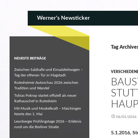
SKIP TO CONTENT
Search
Werner's Newsticker
Tag Archives
NEUESTE BEITRÄGE
Zwischen Salzhalle und Einsatzleitwagen –
VERSCHIEDEN
Tag der offenen Tür in Magstadt
BAUS
Rutesheimer Autoschau 2026 zwischen
Tradition und Wandel
STUT
Tobias Pokrop startet offiziell als neuer
Rathauschef in Rutesheim
HAU
Mit Musik und Muskelkraft – Maichingen
feierte den 1. Mai
06/01/2016
Leonberger Frühlingstage 2026 – Erlebnis
rund um die Berliner Straße
5.1.2016, St