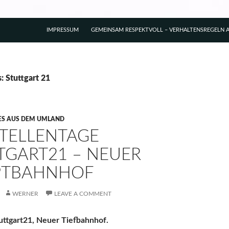
IMPRESSUM
GEMEINSAM RESPEKTVOLL – VERHALTENSREGELN A
: Stuttgart 21
ES AUS DEM UMLAND
TELLENTAGE
TGART21 – NEUER
PTBAHNHOF
WERNER
LEAVE A COMMENT
uttgart21, Neuer Tiefbahnhof.