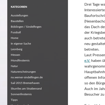
Drei Tage wa
KATEGORIEN
Interessiert
Baufortschr
Ausstellungen
(Nesenbachdr
Baustellen
das Dach de
Böblingen / Sindelfingen
der Kriegsb
Fussball
auch betrete
Home
neu gestalt
In eigener Sache
betreten.
Leonberg
Laut Presse
Messen
e.V.
haben üb
Mondfinsternis
wahrgenomme
Natur
Hauptbahnhof
Naturerscheinungen
offenen Info
nx.werner-sindelfingen.de
so den Bürge
Sail 2015 Bremerhaven
Auch im Jahr
Skurriles am Straßenrand
Besucher zu 
Sonnenfinsternis
Tipps